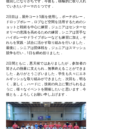
後回しになりがちです．今後も，積極的に取り入れ
ていきたいテーマの１つです．
2日目は，屋外コート5面を使用し，ポーチボレー，
ドロップボレー，ロブなど空間を活用するためのシ
ョットと戦術を中心に練習，ジュニアはセンターセ
オリーの意識を高めるための練習，シニアは苦手な
ハイボレーやドライブボレーなども練習に加え，そ
れらを実践・試合に活かす取り組みを行いました．
最後に，シニアは団体戦を，ジュニアはスマッシュ
競争を行い，1日を締め括りました．
2日間ともに，悪天候ではありましたが，参加者の
皆さんの熱量に支えられ，無事終えることができま
した．ありがとうございました．学生も久々にエネ
ルギッシュな取り組みができました．次回も，明る
く，楽しく，ハードに，技術の向上に繋げられるよ
うに，様々なイベントを開催したいと思います．今
後とも，よろしくお願い申し上げます．