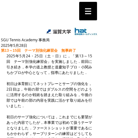
滋賀大 スポーツカレッジ
「SGU テニスアカデミー」
SGU Tennis Academy 事務局
2025年5月28日
第13～15回 テーマ別強化練習会 無事終了
2025年5月24・25日（土・日）に，「第13～15
回　テーマ別強化練習会」を実施しました．前回に
引き続き，本学の道上教授と道慶知子プロ・小関み
ちかプロが中心となって，指導にあたりました．
初日は体育館にてネットプレーとサーブの強化を，
2日目は，午前の部ではダブルスの空間をどのよう
に活用するのか戦術を踏まえた取り組みを，午後の
部では午前の部の内容を実践に活かす取り組みを行
いました．
初日のサーブ強化については，これまでにも要望が
あった内容でしたが，本事業では初めて扱うテーマ
となりました．ファーストショットが重要であるに
もかかわらず，サーブリターンの練習はどうしても